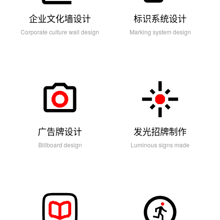
画
企业文化墙设计
标识系统设计
册
Corporate culture wall design
Marking system design
文
化
墙
我
广告牌设计
发光招牌制作
们
Billboard design
Luminous signs made
观
点