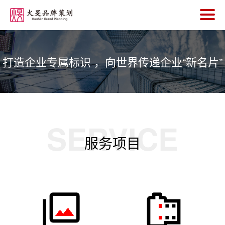
首
页
打造企业专属标识 ，向世界传递企业“新名片”
V
I
宣
SERVICE
传
服务项目
片
网
站