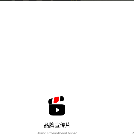
品牌宣传片
Brand Promotional Video
P