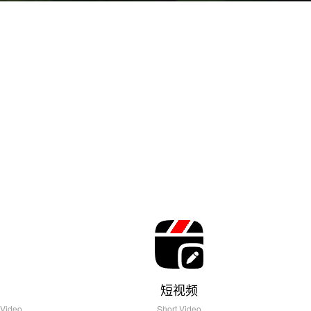
短视频
 Video
Short Video