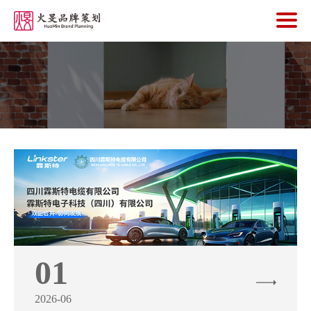
首
页
V
I
宣
传
片
网
01
站
2026-06