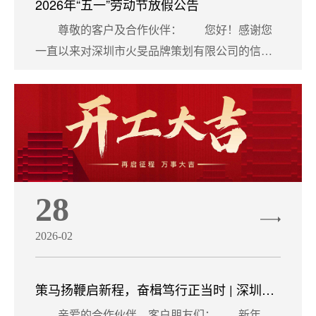
2026年“五一”劳动节放假公告
联
系
尊敬的客户及合作伙伴： 您好！感谢您
一直以来对深圳市火旻品牌策划有限公司的信任
与支持。 根据国家法定节假......
28
2026-02
策马扬鞭启新程，奋楫笃行正当时 | 深圳火
旻20
亲爱的合作伙伴、客户朋友们： 新年