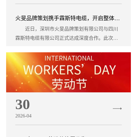
画
册
火旻品牌策划携手霖斯特电缆，开启整体品
牌策划新篇
近日，深圳市火旻品牌策划有限公司与四川
文
霖斯特电缆有限公司正式达成深度合作。此次合
化
作并非零散的单点服务，而是一......
墙
我
们
30
观
2026-04
点