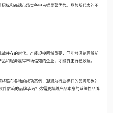
目招标和高端市场竞争中占据显著优势。品牌所代表的不
战并存的时代。产能规模固然重要，但能够深刻理解新
产品和服务赢得市场信赖的企业，才能真正行稳致远。
将遍布各地的成功案例，凝聚为行业标杆的品牌形象？
、让伙伴信赖的品牌承诺？这需要超越产品本身的系统性品牌