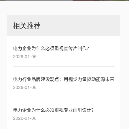
相关推荐
电力企业为什么必须重视宣传片制作？
2026-01-06
电力行业品牌建设观点：用视觉力量驱动能源未来
2026-01-06
电力企业为什么必须重视专业画册设计？
2026-01-06