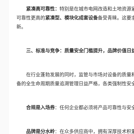
紧凑高可靠性：
特别是在城市电网改造和土地资源
可靠性更高的
紧凑型、模块化成套设备
备受青睐。这要
新。
三、标准与竞争：质量安全门槛提升，品牌价值日
在行业蓬勃发展的同时，监管与市场对设备的质量和
备的全生命周期质量追溯管理日益严格，各类强制性安
合规是入场券
：任何企业都必须将产品可靠性与安
品牌是分水岭
：在众多供应商中，拥有深厚技术积