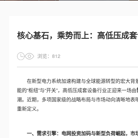
核心基石，乘势而上：高低压成套
浏览：
812
在新型电力系统加速构建与全球能源转型的宏大背景
能的“枢纽”与“开关”，高低压成套设备行业正迎来一场由
潮。近期，多项国家级的战略布局与市场动向清晰地表
重新定义。
一、需求引擎：电网投资加码与新型负荷崛起，市